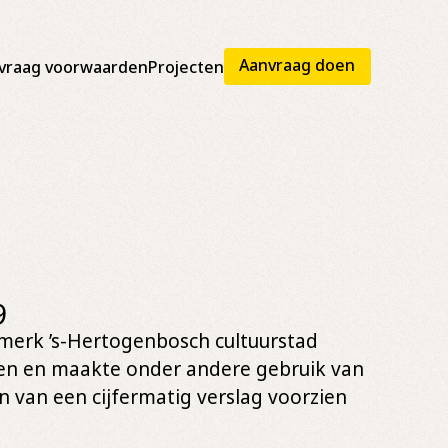
Aanvraag doen
vraag voorwaarden
Projecten
9
 merk ’s-Hertogenbosch cultuurstad
pen en maakte onder andere gebruik van
 van een cijfermatig verslag voorzien